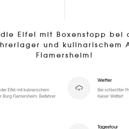
LA STRADA HOME
ÜBER UNS
KONTAKT
LA STRA
die Eifel mit Boxenstopp bei 
hrerlager und kulinarischem 
Flamersheim!
Wetter
der Eifel mit kulinarischem
Bei schlechter P
er Burg Flamersheim. Beifahrer
Kaiser Wetter!
Tagestour