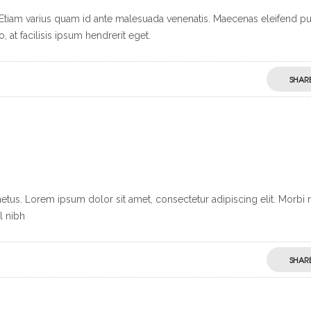
s. Etiam varius quam id ante malesuada venenatis. Maecenas eleifend p
at facilisis ipsum hendrerit eget.
SHAR
etus. Lorem ipsum dolor sit amet, consectetur adipiscing elit. Morbi
l nibh
SHAR