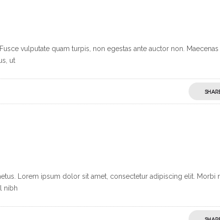
. Fusce vulputate quam turpis, non egestas ante auctor non. Maecenas
us, ut
SHAR
etus. Lorem ipsum dolor sit amet, consectetur adipiscing elit. Morbi
l nibh
SHAR