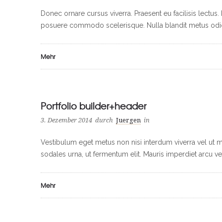
Donec ornare cursus viverra. Praesent eu facilisis lectu
posuere commodo scelerisque. Nulla blandit metus odio, 
Mehr
Portfolio builder+header
3. Dezember 2014
durch
Juergen
in
Vestibulum eget metus non nisi interdum viverra vel ut m
sodales urna, ut fermentum elit. Mauris imperdiet arcu ve
Mehr