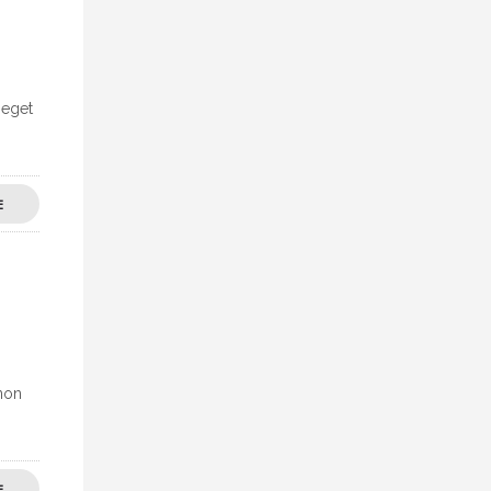
 eget
E
 non
E