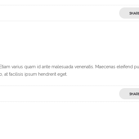
SHAR
s. Etiam varius quam id ante malesuada venenatis. Maecenas eleifend p
at facilisis ipsum hendrerit eget.
SHAR